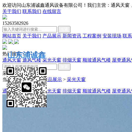
欢迎访问山东浦诚鑫通风设备有限公司！我们主营：通风天窗，通风气
关于我们
联系我们
在线留言
15263582926
搜索
网站首页
关于我们
产品展示
新闻资讯
工程案例
安装现场
联系
山东浦诚鑫
热门搜索：
通风天窗
通风气楼
采光天窗
排烟天窗
顺坡通风气楼
屋脊通风
搜索
采光天窗
当前位置：
首页
>>
产品展示
>
采光天窗
通风天窗
通风气楼
采光天窗
排烟天窗
顺坡通风气楼
屋脊通风